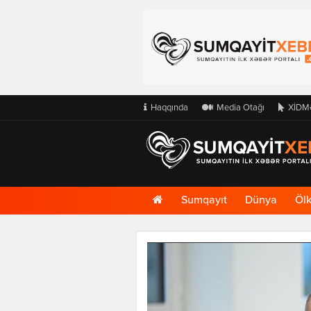
Haqqında
Media Otağı
XİDM
Ana
Sumqayıt
Dünya
Öl
Səhifə