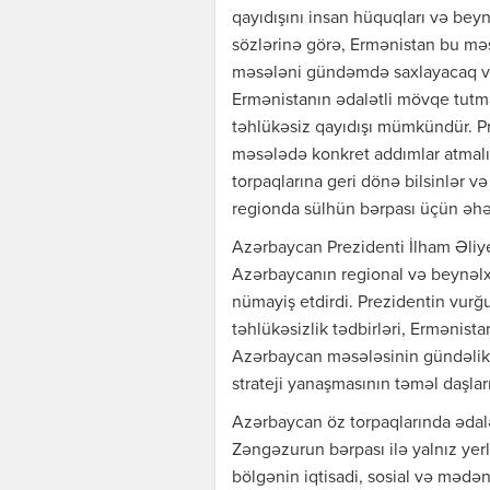
qayıdışını insan hüquqları və bey
sözlərinə görə, Ermənistan bu m
məsələni gündəmdə saxlayacaq və 
Ermənistanın ədalətli mövqe tutmas
təhlükəsiz qayıdışı mümkündür. Pr
məsələdə konkret addımlar atmalıdı
torpaqlarına geri dönə bilsinlər v
regionda sülhün bərpası üçün əhə
Azərbaycan Prezidenti İlham Əliye
Azərbaycanın regional və beynəlxal
nümayiş etdirdi. Prezidentin vurğu
təhlükəsizlik tədbirləri, Ermənista
Azərbaycan məsələsinin gündəlik
strateji yanaşmasının təməl daşları
Azərbaycan öz torpaqlarında ədal
Zəngəzurun bərpası ilə yalnız yerli
bölgənin iqtisadi, sosial və mədən