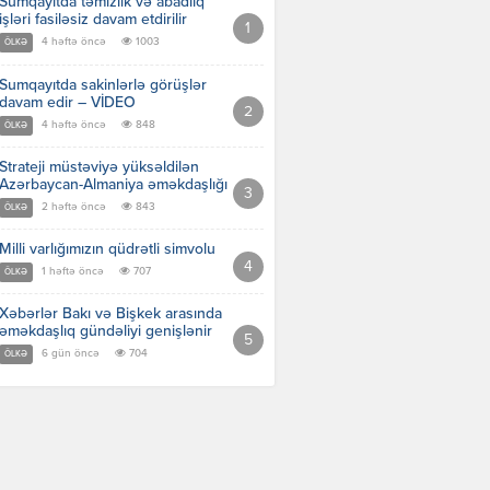
Sumqayıtda təmizlik və abadlıq
işləri fasiləsiz davam etdirilir
4 həftə öncə
1003
ÖLKƏ
Sumqayıtda sakinlərlə görüşlər
davam edir – VİDEO
4 həftə öncə
848
ÖLKƏ
Strateji müstəviyə yüksəldilən
Azərbaycan-Almaniya əməkdaşlığı
2 həftə öncə
843
ÖLKƏ
Milli varlığımızın qüdrətli simvolu
1 həftə öncə
707
ÖLKƏ
Xəbərlər Bakı və Bişkek arasında
əməkdaşlıq gündəliyi genişlənir
6 gün öncə
704
ÖLKƏ