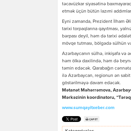
təcavüzkar siyasətinə baxmayaraq
etmək üçün bütün lazımi addımları 
Eyni zamanda, Prezident İlham Əli
tarixi torpaqlarına qayıtması, yal
bərpası deyil, həm də tarixi ədalə
mövqe tutması, bölgədə sülhün və 
Azərbaycanın sülhə, inkişafa və ə
həm ölkə daxilində, həm də beyn
təmin edəcək. Qarabağın cənnətə 
ilə Azərbaycan, regionun ən sabit
göstərilməyə davam edəcək.
Mətanət Məhərrəmova, Azərbayc
Mərkəzinin koordinatoru, “Tərəq
www.sumqayitxeber.com
ÇAP ET