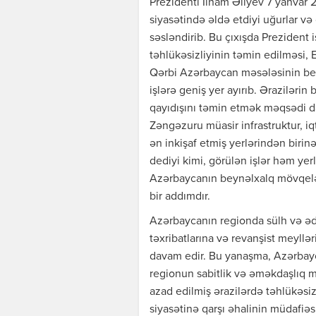
Prezidenti İlham Əliyev 7 yanvar 
siyasətində əldə etdiyi uğurlar və 
səsləndirib. Bu çıxışda Prezident 
təhlükəsizliyinin təmin edilməsi, 
Qərbi Azərbaycan məsələsinin be
işlərə geniş yer ayırıb. Əraziləri
qayıdışını təmin etmək məqsədi d
Zəngəzuru müasir infrastruktur, iq
ən inkişaf etmiş yerlərindən birin
dediyi kimi, görülən işlər həm yer
Azərbaycanın beynəlxalq mövqelər
bir addımdır.
Azərbaycanın regionda sülh və əd
təxribatlarına və revanşist meyll
davam edir. Bu yanaşma, Azərbayca
regionun sabitlik və əməkdaşlıq mə
azad edilmiş ərazilərdə təhlükəsizl
siyasətinə qarşı əhalinin müdafiəs