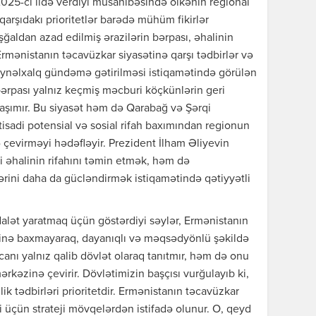
2025-ci ildə verdiyi müsahibəsində ölkənin regional
qarşıdakı prioritetlər barədə mühüm fikirlər
işğaldan azad edilmiş ərazilərin bərpası, əhalinin
Ermənistanın təcavüzkar siyasətinə qarşı tədbirlər və
ynəlxalq gündəmə gətirilməsi istiqamətində görülən
n bərpası yalnız keçmiş məcburi köçkünlərin geri
aşımır. Bu siyasət həm də Qarabağ və Şərqi
tisadi potensial və sosial rifah baxımından regionun
ə çevirməyi hədəfləyir. Prezident İlham Əliyevin
li əhalinin rifahını təmin etmək, həm də
ini daha da gücləndirmək istiqamətində qətiyyətli
alət yaratmaq üçün göstərdiyi səylər, Ermənistanın
ərinə baxmayaraq, dayanıqlı və məqsədyönlü şəkildə
nı yalnız qalib dövlət olaraq tanıtmır, həm də onu
rkəzinə çevirir. Dövlətimizin başçısı vurğulayıb ki,
ik tədbirləri prioritetdir. Ermənistanın təcavüzkar
i üçün strateji mövqelərdən istifadə olunur. O, qeyd