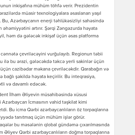
unun inkişafına mühüm töhfə verir. Prezidentin
ərazilərdə müasir texnologiyalara əsaslanan yaşıl
ir. Bu, Azərbaycanın enerji təhlükəsizliyi sahəsində
n əhəmiyyətini artırır. Şərqi Zəngəzurda həyata
eyil, həm də gələcək inkişaf üçün əsas platforma
cənnətə çevriləcəyini vurğulayıb. Regionun təbii
ru ilə bu ərazi, gələcəkdə təkcə yerli sakinlər üçün
r üçün cazibədar məkana çevriləcəkdir. Qarabağın və
ə bağlı şəkildə həyata keçirilir. Bu inteqrasiya,
rətli və davamlı edəcək.
dent İlham Əliyevin müsahibəsində xüsusi
i Azərbaycan İcmasının vahid təşkilat kimi
tdi. Bu icma Qərbi azərbaycanlıların öz torpaqlarına
iyyədə tanıtmaq üçün mühüm işlər görür.
əlaqələr bu məsələnin qlobal gündəmə çıxarılmasında
m Əliyev Qərbi azərbaycanlıların doğma torpaqlarına