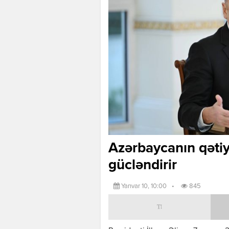
Azərbaycanın qətiyy
gücləndirir
Yanvar 10, 10:00
•
845