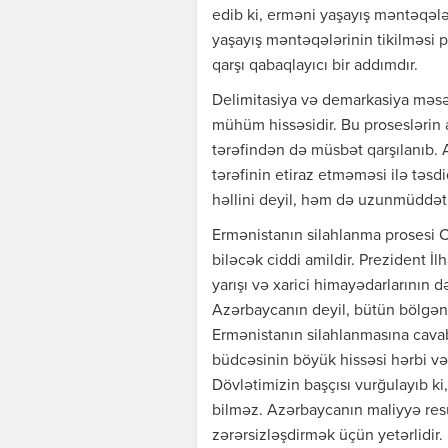
edib ki, erməni yaşayış məntəqələ
yaşayış məntəqələrinin tikilməsi pl
qarşı qabaqlayıcı bir addımdır.
Delimitasiya və demarkasiya məsəl
mühüm hissəsidir. Bu proseslərin 
tərəfindən də müsbət qarşılanıb.
tərəfinin etiraz etməməsi ilə təsd
həllini deyil, həm də uzunmüddətl
Ermənistanın silahlanma prosesi 
biləcək ciddi amildir. Prezident İ
yarışı və xarici himayədarlarının 
Azərbaycanın deyil, bütün bölgəni
Ermənistanın silahlanmasına cavab 
büdcəsinin böyük hissəsi hərbi və 
Dövlətimizin başçısı vurğulayıb 
bilməz. Azərbaycanın maliyyə resur
zərərsizləşdirmək üçün yetərlidir.