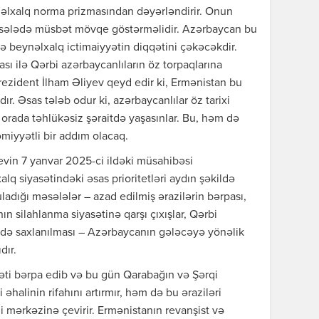
nəlxalq norma prizmasından dəyərləndirir. Onun
əsələdə müsbət mövqe göstərməlidir. Azərbaycan bu
beynəlxalq ictimaiyyətin diqqətini çəkəcəkdir.
ı ilə Qərbi azərbaycanlıların öz torpaqlarına
ezident İlham Əliyev qeyd edir ki, Ermənistan bu
r. Əsas tələb odur ki, azərbaycanlılar öz tarixi
ə orada təhlükəsiz şəraitdə yaşasınlar. Bu, həm də
miyyətli bir addım olacaq.
vin 7 yanvar 2025-ci ildəki müsahibəsi
q siyasətindəki əsas prioritetləri aydın şəkildə
ladığı məsələlər – azad edilmiş ərazilərin bərpası,
nın silahlanma siyasətinə qarşı çıxışlar, Qərbi
də saxlanılması – Azərbaycanın gələcəyə yönəlik
dır.
əti bərpa edib və bu gün Qarabağın və Şərqi
 əhalinin rifahını artırmır, həm də bu əraziləri
i mərkəzinə çevirir. Ermənistanın revanşist və