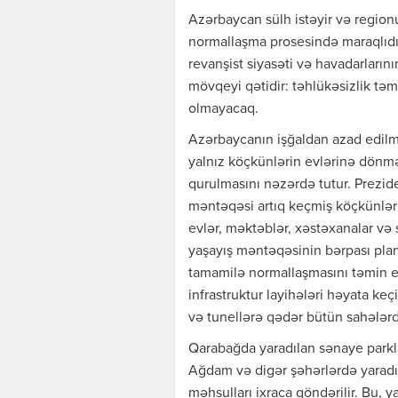
Azərbaycan sülh istəyir və region
normallaşma prosesində maraqlıdır
revanşist siyasəti və havadarların
mövqeyi qətidir: təhlükəsizlik t
olmayacaq.
Azərbaycanın işğaldan azad edilmi
yalnız köçkünlərin evlərinə dönm
qurulmasını nəzərdə tutur. Prezide
məntəqəsi artıq keçmiş köçkünləri
evlər, məktəblər, xəstəxanalar və s
yaşayış məntəqəsinin bərpası planl
tamamilə normallaşmasını təmin 
infrastruktur layihələri həyata keçi
və tunellərə qədər bütün sahələrdə
Qarabağda yaradılan sənaye parkla
Ağdam və digər şəhərlərdə yaradıl
məhsulları ixraca göndərilir. Bu, 