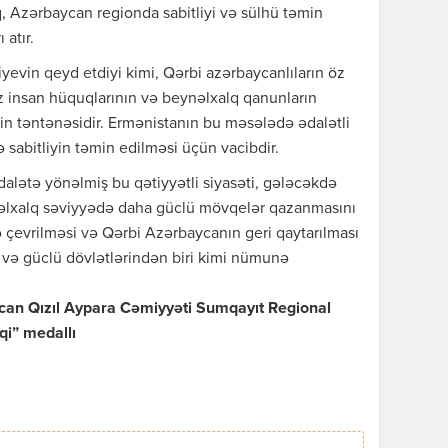
, Azərbaycan regionda sabitliyi və sülhü təmin
atır.
yevin qeyd etdiyi kimi, Qərbi azərbaycanlıların öz
nız insan hüquqlarının və beynəlxalq qanunların
tin təntənəsidir. Ermənistanın bu məsələdə ədalətli
sabitliyin təmin edilməsi üçün vacibdir.
dalətə yönəlmiş bu qətiyyətli siyasəti, gələcəkdə
əlxalq səviyyədə daha güclü mövqelər qazanmasını
çevrilməsi və Qərbi Azərbaycanın geri qaytarılması
 və güclü dövlətlərindən biri kimi nümunə
an Qızıl Aypara Cəmiyyəti Sumqayıt Regional
qi” medallı