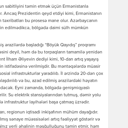
un sabitliyini təmin etmək üçün Ermənistanla
. Ancaq Prezidentin qeyd etdiyi kimi, Ermənistanın
ın təxribatları bu prosesə mane olur. Azərbaycanın
əmin edilmədikcə, bölgədə daimi sülh mümkün
ş ərazilərdə başladığı “Böyük Qayıdış” proqramı
əsini deyil, həm də bu torpaqların tamamilə yenidən
nt İlham Əliyevin dediyi kimi, 10-dan artıq yaşayış
n istifadəsinə verilmişdir. Bu məntəqələrdə müasir
osial infrastrukturlar yaradılıb. İl ərzində 20-dən çox
aşdırılıb və bu, azad edilmiş ərazilərdəki həyatın
edəcək. Eyni zamanda, bölgədə genişmiqyaslı
rilir. Su elektrik stansiyalarından tutmuş, dəmir yolu
 infrastruktur layihələri başa çatmaq üzrədir.
rı, regionun iqtisadi inkişafının mühüm dayağıdır.
mış sənaye müəssisələri artıq fəaliyyət göstərir və
yalnız yerli əhalinin məşğulluğunu təmin etmir, həm