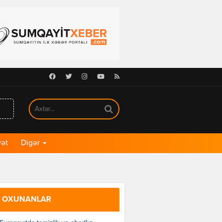
Facebook
Twitter
Instagram
Youtube
RSS
ət
Digər
 OXUNANLAR