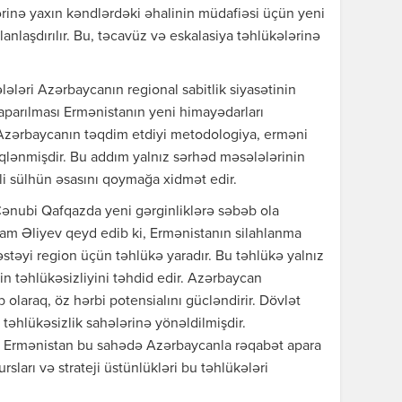
rinə yaxın kəndlərdəki əhalinin müdafiəsi üçün yeni
anlaşdırılır. Bu, təcavüz və eskalasiya təhlükələrinə
ələri Azərbaycanın regional sabitlik siyasətinin
aparılması Ermənistanın yeni himayədarları
 Azərbaycanın təqdim etdiyi metodologiya, erməni
iqlənmişdir. Bu addım yalnız sərhəd məsələlərinin
i sülhün əsasını qoymağa xidmət edir.
Cənubi Qafqazda yeni gərginliklərə səbəb ola
lham Əliyev qeyd edib ki, Ermənistanın silahlanma
dəstəyi region üçün təhlükə yaradır. Bu təhlükə yalnız
n təhlükəsizliyini təhdid edir. Azərbaycan
olaraq, öz hərbi potensialını gücləndirir. Dövlət
təhlükəsizlik sahələrinə yönəldilmişdir.
ki, Ermənistan bu sahədə Azərbaycanla rəqabət apara
sları və strateji üstünlükləri bu təhlükələri