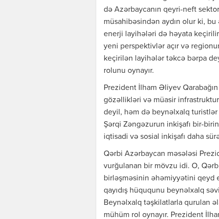
də Azərbaycanın qeyri-neft sektor
müsahibəsindən aydın olur ki, bu 
enerji layihələri də həyata keçiril
yeni perspektivlər açır və regionu
keçirilən layihələr təkcə bərpa d
rolunu oynayır.
Prezident İlham Əliyev Qarabağın 
gözəllikləri və müasir infrastruktu
deyil, həm də beynəlxalq turistlə
Şərqi Zəngəzurun inkişafı bir-birin
iqtisadi və sosial inkişafı daha sü
Qərbi Azərbaycan məsələsi Prezi
vurğulanan bir mövzu idi. O, Qərb
birləşməsinin əhəmiyyətini qeyd e
qayıdış hüququnu beynəlxalq səv
Beynəlxalq təşkilatlarla qurulan 
mühüm rol oynayır. Prezident İlha