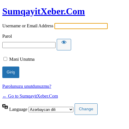
SumqayitXeber.Com
Username or Email Address
Parol
Məni Unutma
Parolunuzu unutdunuzmu?
← Go to SumqayitXeber.Com
Language