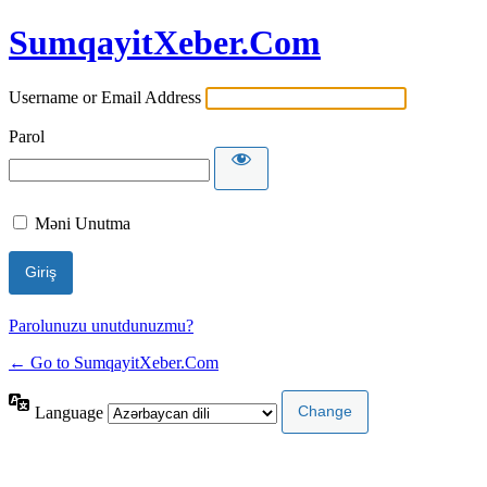
SumqayitXeber.Com
Username or Email Address
Parol
Məni Unutma
Parolunuzu unutdunuzmu?
← Go to SumqayitXeber.Com
Language