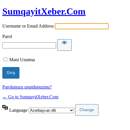
SumqayitXeber.Com
Username or Email Address
Parol
Məni Unutma
Parolunuzu unutdunuzmu?
← Go to SumqayitXeber.Com
Language