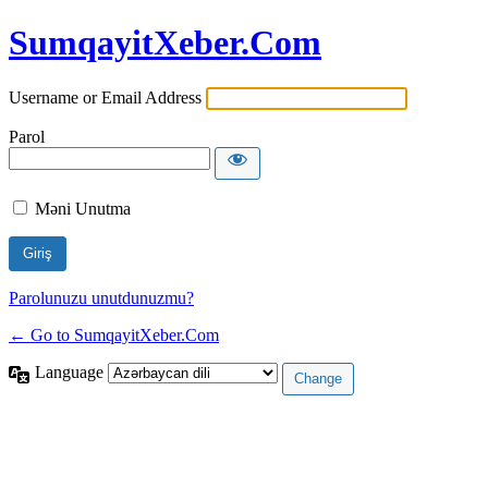
SumqayitXeber.Com
Username or Email Address
Parol
Məni Unutma
Parolunuzu unutdunuzmu?
← Go to SumqayitXeber.Com
Language