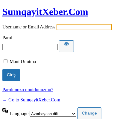
SumqayitXeber.Com
Username or Email Address
Parol
Məni Unutma
Parolunuzu unutdunuzmu?
← Go to SumqayitXeber.Com
Language