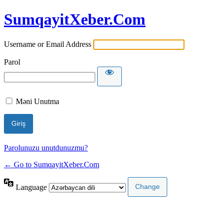
SumqayitXeber.Com
Username or Email Address
Parol
Məni Unutma
Parolunuzu unutdunuzmu?
← Go to SumqayitXeber.Com
Language