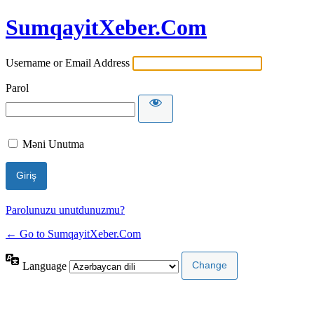
SumqayitXeber.Com
Username or Email Address
Parol
Məni Unutma
Parolunuzu unutdunuzmu?
← Go to SumqayitXeber.Com
Language