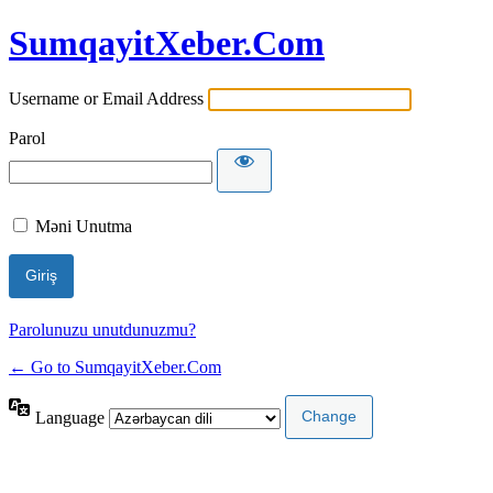
SumqayitXeber.Com
Username or Email Address
Parol
Məni Unutma
Parolunuzu unutdunuzmu?
← Go to SumqayitXeber.Com
Language