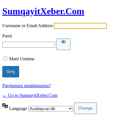
SumqayitXeber.Com
Username or Email Address
Parol
Məni Unutma
Parolunuzu unutdunuzmu?
← Go to SumqayitXeber.Com
Language