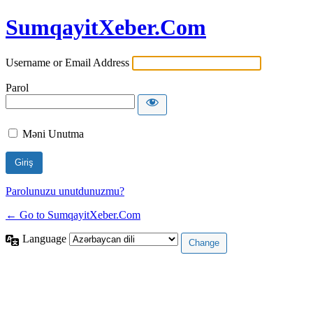
SumqayitXeber.Com
Username or Email Address
Parol
Məni Unutma
Parolunuzu unutdunuzmu?
← Go to SumqayitXeber.Com
Language