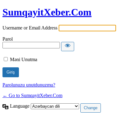
SumqayitXeber.Com
Username or Email Address
Parol
Məni Unutma
Parolunuzu unutdunuzmu?
← Go to SumqayitXeber.Com
Language