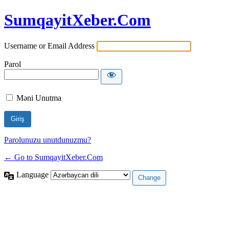
SumqayitXeber.Com
Username or Email Address
Parol
Məni Unutma
Parolunuzu unutdunuzmu?
← Go to SumqayitXeber.Com
Language