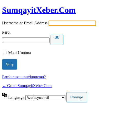
SumqayitXeber.Com
Username or Email Address
Parol
Məni Unutma
Parolunuzu unutdunuzmu?
← Go to SumqayitXeber.Com
Language