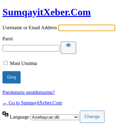
SumqayitXeber.Com
Username or Email Address
Parol
Məni Unutma
Parolunuzu unutdunuzmu?
← Go to SumqayitXeber.Com
Language