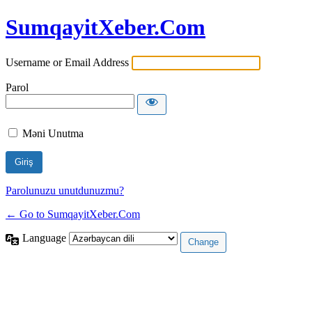
SumqayitXeber.Com
Username or Email Address
Parol
Məni Unutma
Parolunuzu unutdunuzmu?
← Go to SumqayitXeber.Com
Language