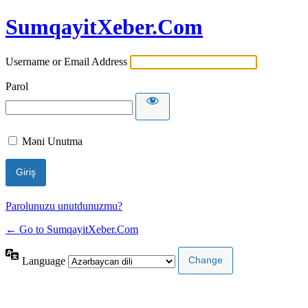
SumqayitXeber.Com
Username or Email Address
Parol
Məni Unutma
Parolunuzu unutdunuzmu?
← Go to SumqayitXeber.Com
Language