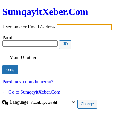
SumqayitXeber.Com
Username or Email Address
Parol
Məni Unutma
Parolunuzu unutdunuzmu?
← Go to SumqayitXeber.Com
Language