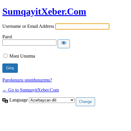
SumqayitXeber.Com
Username or Email Address
Parol
Məni Unutma
Parolunuzu unutdunuzmu?
← Go to SumqayitXeber.Com
Language