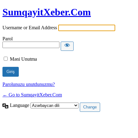
SumqayitXeber.Com
Username or Email Address
Parol
Məni Unutma
Parolunuzu unutdunuzmu?
← Go to SumqayitXeber.Com
Language