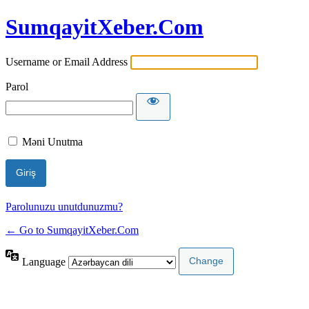
SumqayitXeber.Com
Username or Email Address
Parol
Məni Unutma
Parolunuzu unutdunuzmu?
← Go to SumqayitXeber.Com
Language