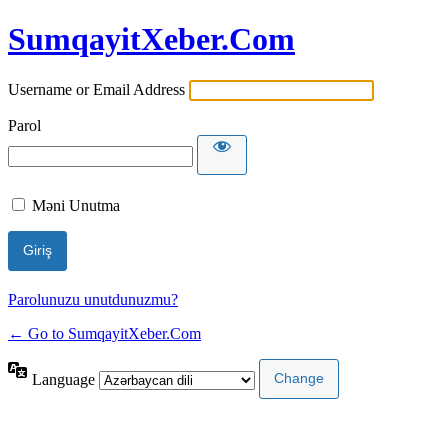
SumqayitXeber.Com
Username or Email Address
Parol
Məni Unutma
Parolunuzu unutdunuzmu?
← Go to SumqayitXeber.Com
Language