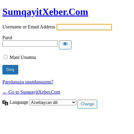
SumqayitXeber.Com
Username or Email Address
Parol
Məni Unutma
Parolunuzu unutdunuzmu?
← Go to SumqayitXeber.Com
Language