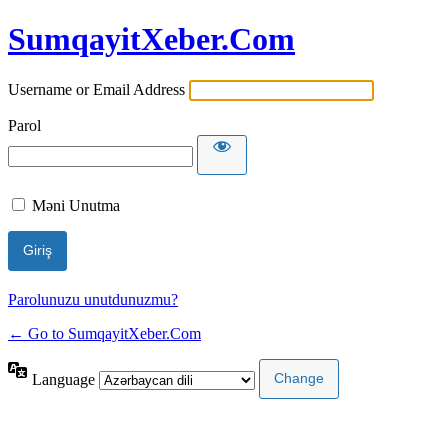
SumqayitXeber.Com
Username or Email Address
Parol
Məni Unutma
Parolunuzu unutdunuzmu?
← Go to SumqayitXeber.Com
Language