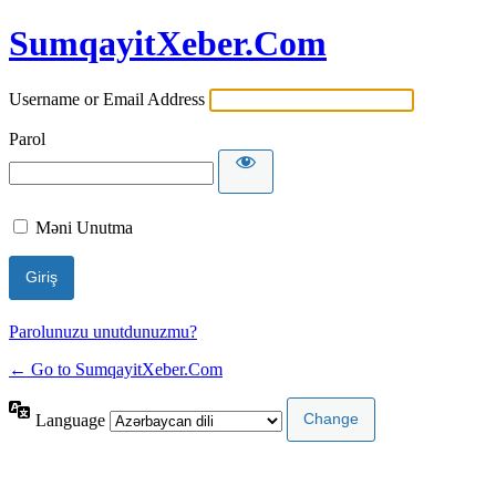
SumqayitXeber.Com
Username or Email Address
Parol
Məni Unutma
Parolunuzu unutdunuzmu?
← Go to SumqayitXeber.Com
Language