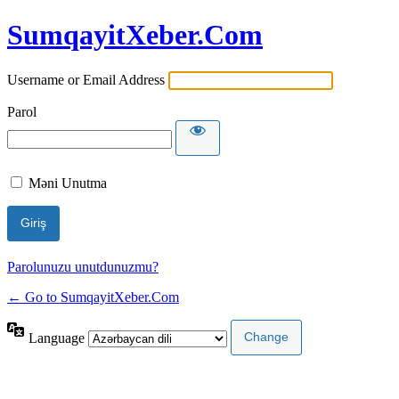
SumqayitXeber.Com
Username or Email Address
Parol
Məni Unutma
Parolunuzu unutdunuzmu?
← Go to SumqayitXeber.Com
Language