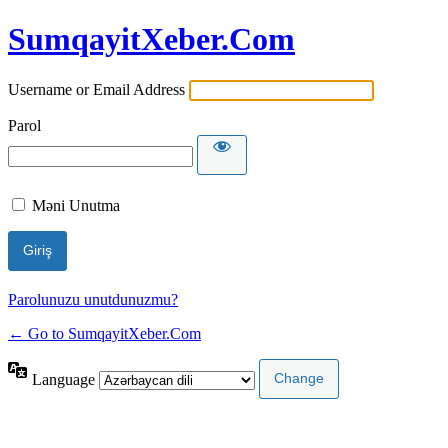
SumqayitXeber.Com
Username or Email Address
Parol
Məni Unutma
Parolunuzu unutdunuzmu?
← Go to SumqayitXeber.Com
Language