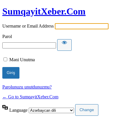
SumqayitXeber.Com
Username or Email Address
Parol
Məni Unutma
Parolunuzu unutdunuzmu?
← Go to SumqayitXeber.Com
Language