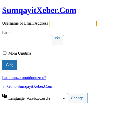
SumqayitXeber.Com
Username or Email Address
Parol
Məni Unutma
Parolunuzu unutdunuzmu?
← Go to SumqayitXeber.Com
Language