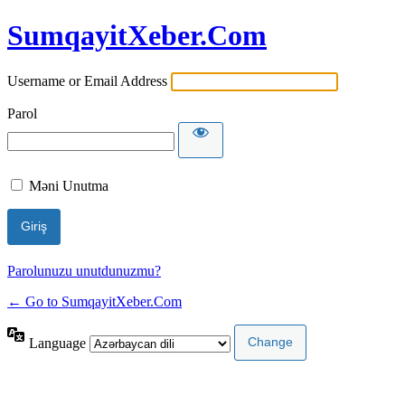
SumqayitXeber.Com
Username or Email Address
Parol
Məni Unutma
Parolunuzu unutdunuzmu?
← Go to SumqayitXeber.Com
Language