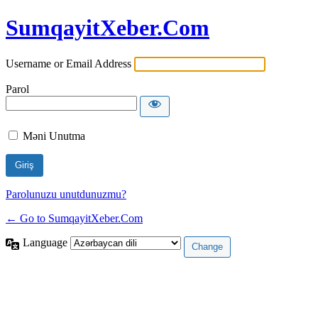
SumqayitXeber.Com
Username or Email Address
Parol
Məni Unutma
Parolunuzu unutdunuzmu?
← Go to SumqayitXeber.Com
Language