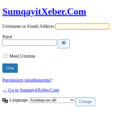
SumqayitXeber.Com
Username or Email Address
Parol
Məni Unutma
Parolunuzu unutdunuzmu?
← Go to SumqayitXeber.Com
Language