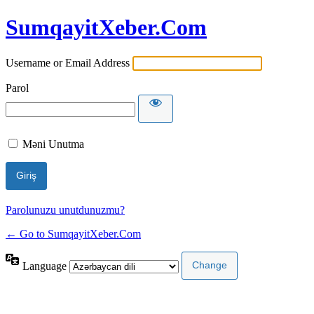
SumqayitXeber.Com
Username or Email Address
Parol
Məni Unutma
Parolunuzu unutdunuzmu?
← Go to SumqayitXeber.Com
Language