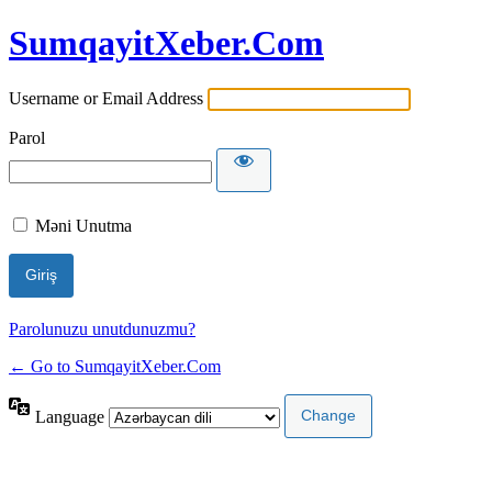
SumqayitXeber.Com
Username or Email Address
Parol
Məni Unutma
Parolunuzu unutdunuzmu?
← Go to SumqayitXeber.Com
Language