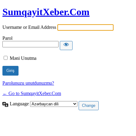
SumqayitXeber.Com
Username or Email Address
Parol
Məni Unutma
Parolunuzu unutdunuzmu?
← Go to SumqayitXeber.Com
Language