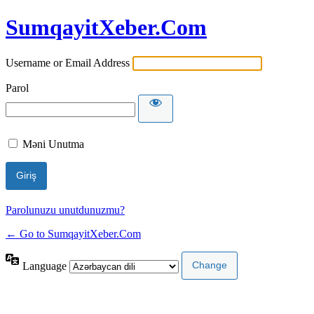
SumqayitXeber.Com
Username or Email Address
Parol
Məni Unutma
Parolunuzu unutdunuzmu?
← Go to SumqayitXeber.Com
Language