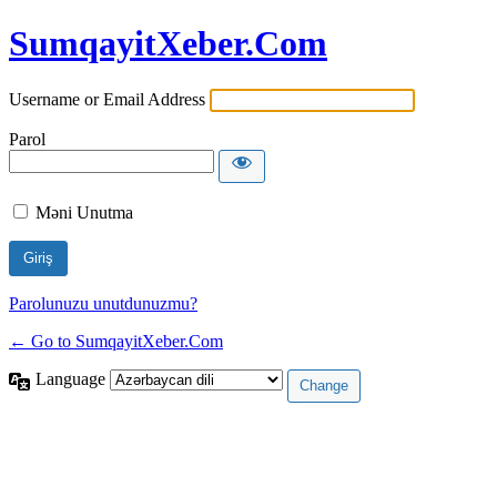
SumqayitXeber.Com
Username or Email Address
Parol
Məni Unutma
Parolunuzu unutdunuzmu?
← Go to SumqayitXeber.Com
Language