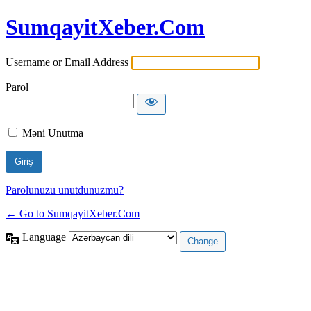
SumqayitXeber.Com
Username or Email Address
Parol
Məni Unutma
Parolunuzu unutdunuzmu?
← Go to SumqayitXeber.Com
Language