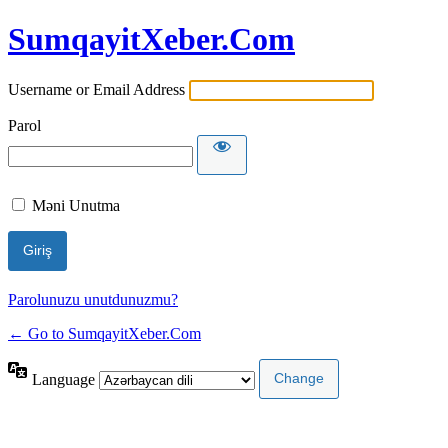
SumqayitXeber.Com
Username or Email Address
Parol
Məni Unutma
Parolunuzu unutdunuzmu?
← Go to SumqayitXeber.Com
Language