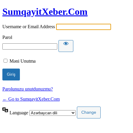
SumqayitXeber.Com
Username or Email Address
Parol
Məni Unutma
Parolunuzu unutdunuzmu?
← Go to SumqayitXeber.Com
Language