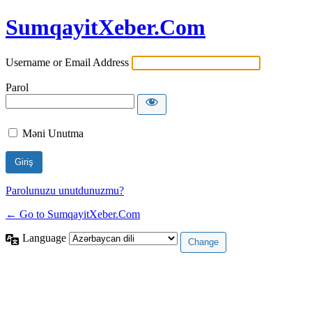
SumqayitXeber.Com
Username or Email Address
Parol
Məni Unutma
Parolunuzu unutdunuzmu?
← Go to SumqayitXeber.Com
Language