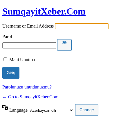
SumqayitXeber.Com
Username or Email Address
Parol
Məni Unutma
Parolunuzu unutdunuzmu?
← Go to SumqayitXeber.Com
Language