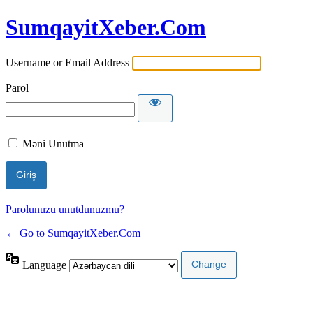
SumqayitXeber.Com
Username or Email Address
Parol
Məni Unutma
Parolunuzu unutdunuzmu?
← Go to SumqayitXeber.Com
Language