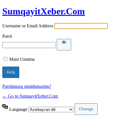
SumqayitXeber.Com
Username or Email Address
Parol
Məni Unutma
Parolunuzu unutdunuzmu?
← Go to SumqayitXeber.Com
Language