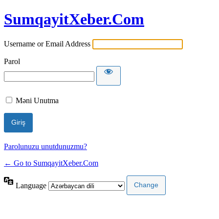
SumqayitXeber.Com
Username or Email Address
Parol
Məni Unutma
Parolunuzu unutdunuzmu?
← Go to SumqayitXeber.Com
Language