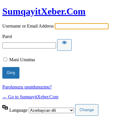
SumqayitXeber.Com
Username or Email Address
Parol
Məni Unutma
Parolunuzu unutdunuzmu?
← Go to SumqayitXeber.Com
Language