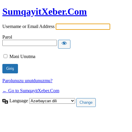
SumqayitXeber.Com
Username or Email Address
Parol
Məni Unutma
Parolunuzu unutdunuzmu?
← Go to SumqayitXeber.Com
Language