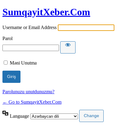
SumqayitXeber.Com
Username or Email Address
Parol
Məni Unutma
Parolunuzu unutdunuzmu?
← Go to SumqayitXeber.Com
Language