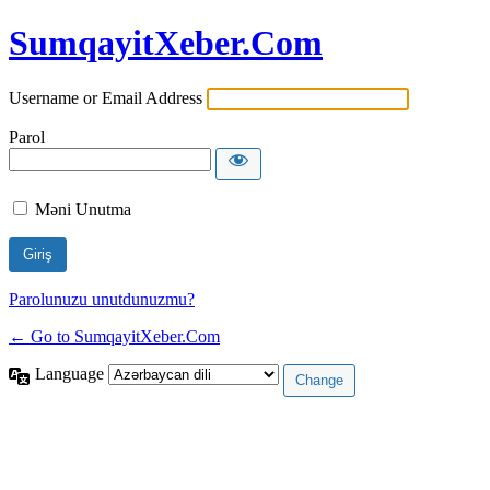
SumqayitXeber.Com
Username or Email Address
Parol
Məni Unutma
Parolunuzu unutdunuzmu?
← Go to SumqayitXeber.Com
Language