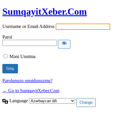
SumqayitXeber.Com
Username or Email Address
Parol
Məni Unutma
Parolunuzu unutdunuzmu?
← Go to SumqayitXeber.Com
Language